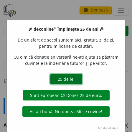
Donează
savings
®
®
🎉 dexonline
împlinește 25 de ani 🎉
caută
clear
search
De un sfert de secol suntem aici, gratuit, zi de zi,
opțiuni
pentru milioane de căutări.
Cu o mică donație aniversară ne-ați ajuta să păstrăm
cuvintele la îndemâna tuturor și pe viitor.
pronunție
(50)
volume_up
definiții (1)
Definiția cu ID-ul 969209:
Sinonime
ASIGUR
A
vb.
1.
(
EC.
)
(
înv.
) a (se) asiguripsi, a (se)
Am donat deja.