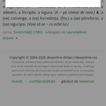
siguripsi.
(Se ~ împotriva accidentelor.)
2.
a garanta, (
înv.
)
a siguripsi.
(Le ~ libertatea.)
3.
a încredința, (
înv.
) a
adeveri, a încr
e
de, a sigura.
(A ~ pe cineva de ceva.)
4.
a
(se) convinge, a (se) încredința, (
înv.
) a (se) pliroforisi, a
(se) siguripsi.
(Voia să se ~ cu ochii lui.)
sursa:
Sinonime82 (1982)
adăugată de
LauraGellner
acțiuni
Copyright © 2004-2026 dexonline (https://dexonline.ro)
Preluarea, stocarea sau utilizarea datelor de pe acest site, inclusiv
prin orice metode de extragere automată (web scraping, crawling),
sunt strict interzise fără acordul nostru prealabil scris, cu excepția
seturilor de date oferite oficial spre utilizare publică (vezi licența).
licență
confidențialitate
găzduit de
Hosterion