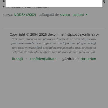
baza unei asociații. 2) A face să se asocieze. [Sil.
-ci-a
]
/<fr.
associer,
lat.
associare
sursa:
NODEX (2002)
adăugată de
siveco
acțiuni
Copyright © 2004-2026 dexonline (https://dexonline.ro)
Preluarea, stocarea sau utilizarea datelor de pe acest site, inclusiv
prin orice metode de extragere automată (web scraping, crawling),
sunt strict interzise fără acordul nostru prealabil scris, cu excepția
seturilor de date oferite oficial spre utilizare publică (vezi licența).
licență
confidențialitate
găzduit de
Hosterion