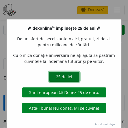
Donează
savings
®
®
🎉 dexonline
împlinește 25 de ani 🎉
caută
clear
search
De un sfert de secol suntem aici, gratuit, zi de zi,
opțiuni
pentru milioane de căutări.
Cu o mică donație aniversară ne-ați ajuta să păstrăm
cuvintele la îndemâna tuturor și pe viitor.
pronunție
(22)
volume_up
definiții (1)
Definiția cu ID-ul 323904:
Explicative DEX
A ASOCI
A
~
e
z
tranz.
1) (
idei, imagini, reprezentări
) A uni în
Am donat deja.