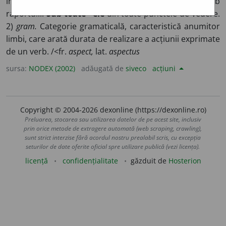
înfățișare. ◊
Sub ~ul
din punctul de vedere...; sub
raportul...
Sub toate ~ele
din toate punctele de vedere.
2)
gram.
Categorie gramaticală, caracteristică anumitor
limbi, care arată durata de realizare a acțiunii exprimate
de un verb. /<fr.
aspect,
lat.
aspectus
sursa:
NODEX (2002)
adăugată de
siveco
acțiuni
Copyright © 2004-2026 dexonline (https://dexonline.ro)
Preluarea, stocarea sau utilizarea datelor de pe acest site, inclusiv
prin orice metode de extragere automată (web scraping, crawling),
sunt strict interzise fără acordul nostru prealabil scris, cu excepția
seturilor de date oferite oficial spre utilizare publică (vezi licența).
licență
confidențialitate
găzduit de
Hosterion