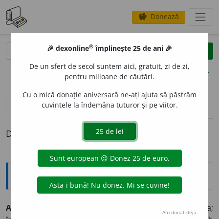
Donează
savings
®
®
🎉 dexonline
împlinește 25 de ani 🎉
caută
clear
search
De un sfert de secol suntem aici, gratuit, zi de zi,
opțiuni
pentru milioane de căutări.
Cu o mică donație aniversară ne-ați ajuta să păstrăm
cuvintele la îndemâna tuturor și pe viitor.
pronunție
(50)
volume_up
definiții (1)
Definiția cu ID-ul 323919:
Explicative DEX
ASP
E
CT ~e
n.
1) Fel în care se prezintă cineva sau ceva;
Am donat deja.