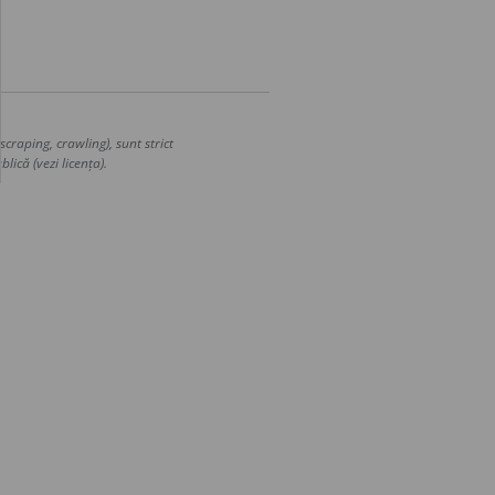
craping, crawling), sunt strict
lică (vezi licența).