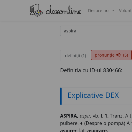
Despre noi
Volunt
®
pronunție
(5)
volume_up
definiții (1)
Definiția cu ID-ul 830466:
Explicative DEX
ASPIR
A
,
aspir,
vb.
I.
1.
Tranz.
A t
pulbere. ♦ (Despre o pompă) A tr
aspirer,
lat.
aspirare.