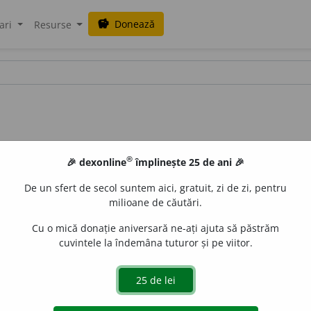
Donează
savings
ari
Resurse
®
🎉 dexonline
împlinește 25 de ani 🎉
De un sfert de secol suntem aici, gratuit, zi de zi, pentru
milioane de căutări.
Cu o mică donație aniversară ne-ați ajuta să păstrăm
cuvintele la îndemâna tuturor și pe viitor.
rage aerul în plămâni, a inspira;
p. ext.
a inspira odată cu ae
age în sus un lichid, un gaz, praful etc.
2.
Intranz.
Fig.
A nă