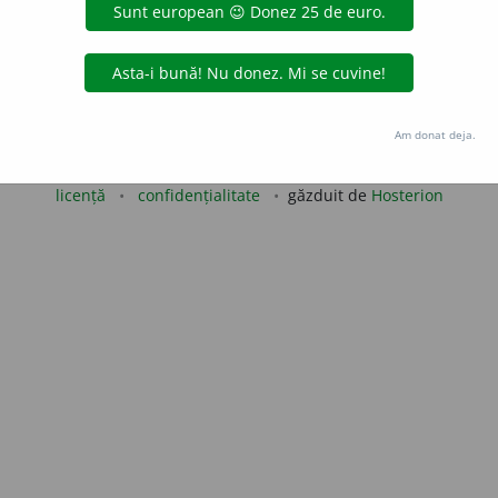
LauraGellner
acțiuni
Copyright © 2004-2026 dexonline (https://dexonline.ro)
Am donat deja.
area datelor de pe acest site, inclusiv prin orice metode de extragere automată (web s
dul nostru prealabil scris, cu excepția seturilor de date oferite oficial spre utilizare pub
licență
confidențialitate
găzduit de
Hosterion