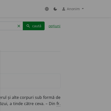
Anonim
language
dark_mode
person
caută
opțiuni
clear
search
rul și alte corpuri sub formă de
zui, a tinde către ceva. – Din
fr.