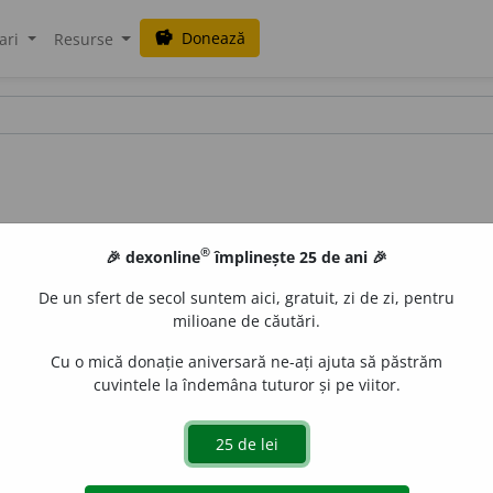
Donează
savings
ari
Resurse
®
🎉 dexonline
împlinește 25 de ani 🎉
De un sfert de secol suntem aici, gratuit, zi de zi, pentru
milioane de căutări.
Cu o mică donație aniversară ne-ați ajuta să păstrăm
cuvintele la îndemâna tuturor și pe viitor.
s. n.
(
Med.
) Aparat pentru măsurarea gradului de astigmati
cata
acțiuni