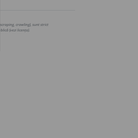
craping, crawling), sunt strict
lică (vezi licența).