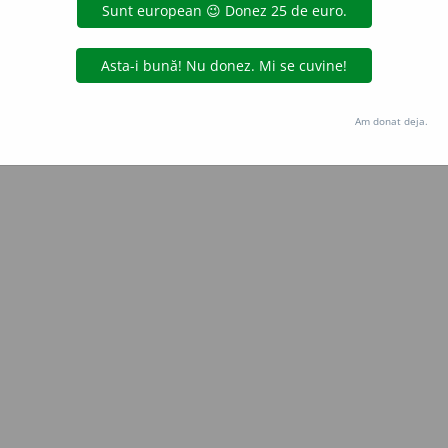
Copyright © 2004-2026 dexonline (https://dexonline.ro)
area datelor de pe acest site, inclusiv prin orice metode de extragere automată (web s
dul nostru prealabil scris, cu excepția seturilor de date oferite oficial spre utilizare pub
Am donat deja.
licență
confidențialitate
găzduit de
Hosterion