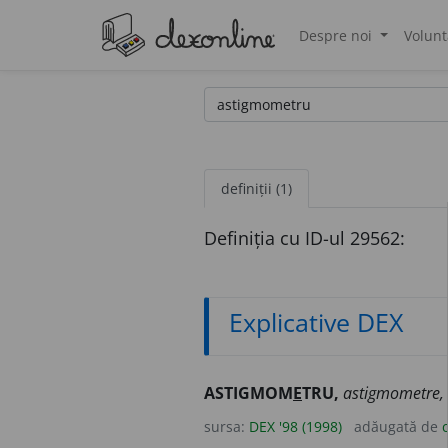
Despre noi
Volunt
®
definiții (1)
Definiția cu ID-ul 29562:
Explicative DEX
ASTIGMOM
E
TRU,
astigmometre,
sursa:
DEX '98 (1998)
adăugată de