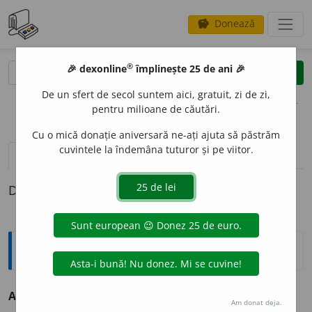
Donează
savings
®
®
🎉 dexonline
împlinește 25 de ani 🎉
caută
clear
search
De un sfert de secol suntem aici, gratuit, zi de zi,
opțiuni
pentru milioane de căutări.
Cu o mică donație aniversară ne-ați ajuta să păstrăm
cuvintele la îndemâna tuturor și pe viitor.
definiții (1)
Definiția cu ID-ul 68560:
Antonime
A astruca
≠ a exhuma, a dezgropa, a dezmormânta
Am donat deja.