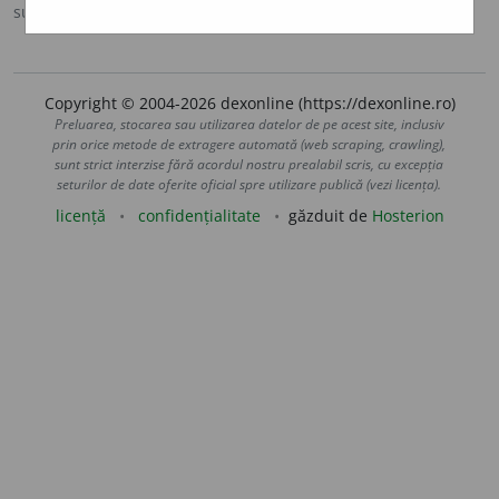
sursa:
Antonime (2002)
adăugată de
siveco
acțiuni
Copyright © 2004-2026 dexonline (https://dexonline.ro)
Preluarea, stocarea sau utilizarea datelor de pe acest site, inclusiv
prin orice metode de extragere automată (web scraping, crawling),
sunt strict interzise fără acordul nostru prealabil scris, cu excepția
seturilor de date oferite oficial spre utilizare publică (vezi licența).
licență
confidențialitate
găzduit de
Hosterion