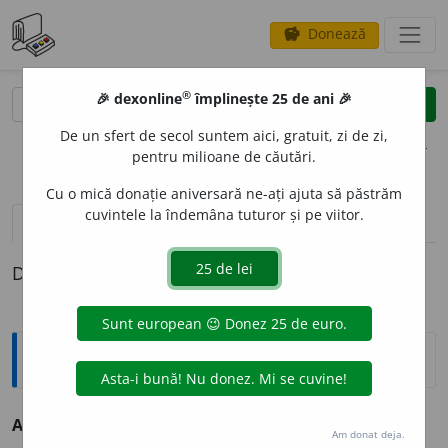
Donează
savings
®
®
🎉 dexonline
împlinește 25 de ani 🎉
caută
clear
search
De un sfert de secol suntem aici, gratuit, zi de zi,
opțiuni
pentru milioane de căutări.
Cu o mică donație aniversară ne-ați ajuta să păstrăm
cuvintele la îndemâna tuturor și pe viitor.
definiții (1)
Definiția cu ID-ul 69617:
Antonime
Astupare
≠ destupare
Am donat deja.