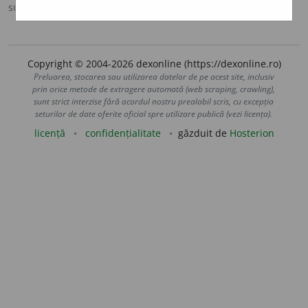
sursa:
Antonime (2002)
adăugată de
siveco
acțiuni
Copyright © 2004-2026 dexonline (https://dexonline.ro)
Preluarea, stocarea sau utilizarea datelor de pe acest site, inclusiv
prin orice metode de extragere automată (web scraping, crawling),
sunt strict interzise fără acordul nostru prealabil scris, cu excepția
seturilor de date oferite oficial spre utilizare publică (vezi licența).
licență
confidențialitate
găzduit de
Hosterion