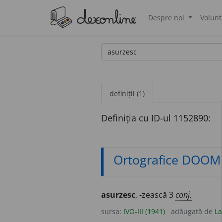
Despre noi
Volunt
®
definiții (1)
Definiția cu ID-ul 1152890:
Ortografice DOOM
asurzesc
, -zească 3
conj.
sursa:
IVO-III (1941)
adăugată de
La