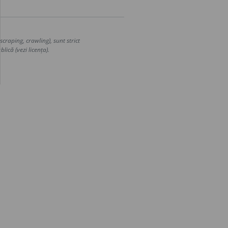
craping, crawling), sunt strict
lică (vezi licența).