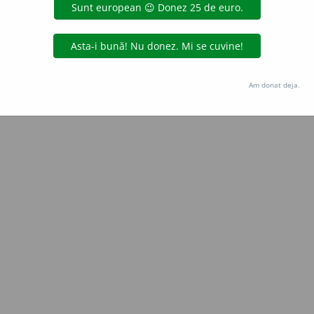
Copyright © 2004-2026 dexonline (https://dexonline.ro)
area datelor de pe acest site, inclusiv prin orice metode de extragere automată (web s
dul nostru prealabil scris, cu excepția seturilor de date oferite oficial spre utilizare pub
Am donat deja.
licență
confidențialitate
găzduit de
Hosterion