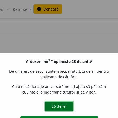
Donează
savings
ari
Resurse
®
🎉 dexonline
împlinește 25 de ani 🎉
De un sfert de secol suntem aici, gratuit, zi de zi, pentru
milioane de căutări.
Cu o mică donație aniversară ne-ați ajuta să păstrăm
cuvintele la îndemâna tuturor și pe viitor.
dislau Strifler
acțiuni