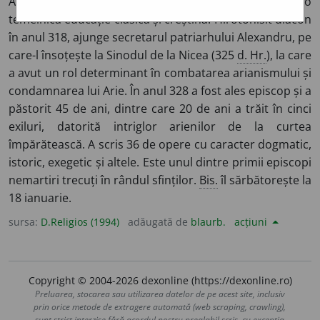
Alexandria, unde s-a și născut și unde și-a însușit o
temeinică educație clasică și creștină. Hirotonisit diacon
în anul 318, ajunge secretarul patriarhului Alexandru, pe
care-l însoțește la Sinodul de la Nicea (325
d. Hr.
), la care
a avut un rol determinant în combatarea arianismului și
condamnarea lui Arie. În anul 328 a fost ales episcop și a
păstorit 45 de ani, dintre care 20 de ani a trăit în cinci
exiluri, datorită intriglor arienilor de la curtea
împărătească. A scris 36 de opere cu caracter dogmatic,
istoric, exegetic și altele. Este unul dintre primii episcopi
nemartiri trecuți în rândul sfinților.
Bis.
îl sărbătorește la
18 ianuarie.
sursa:
D.Religios (1994)
adăugată de
blaurb.
acțiuni
Copyright © 2004-2026 dexonline (https://dexonline.ro)
Preluarea, stocarea sau utilizarea datelor de pe acest site, inclusiv
prin orice metode de extragere automată (web scraping, crawling),
sunt strict interzise fără acordul nostru prealabil scris, cu excepția