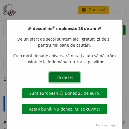
Donează
savings
®
®
🎉 dexonline
împlinește 25 de ani 🎉
caută
clear
search
De un sfert de secol suntem aici, gratuit, zi de zi,
opțiuni
pentru milioane de căutări.
Cu o mică donație aniversară ne-ați ajuta să păstrăm
cuvintele la îndemâna tuturor și pe viitor.
definiții (1)
Definiția cu ID-ul 547001:
Enciclopedice
Atanasie cel Mare
(298-373
d. Hr.
), sfânt, episcop în
Am donat deja.