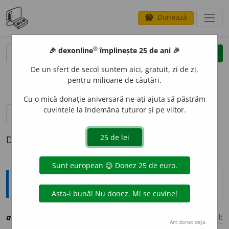
Donează
savings
®
®
🎉 dexonline
împlinește 25 de ani 🎉
caută
clear
search
De un sfert de secol suntem aici, gratuit, zi de zi,
opțiuni
pentru milioane de căutări.
Cu o mică donație aniversară ne-ați ajuta să păstrăm
cuvintele la îndemâna tuturor și pe viitor.
definiții (1)
Definiția cu ID-ul 1020796:
Explicative DEX
atic
e
sc, ~e
a
scă
a
[
At:
CANTEMIR, IST. 119 /
V:
att~
/
Pl:
Am donat deja.