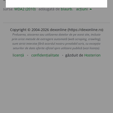
~
e
ști
/
E:
atic
+
-esc
] (
Înv
)
1-5
Atic (
1-5
).
sursa:
MDA2 (2010)
adăugată de
blaurb.
acțiuni
Copyright © 2004-2026 dexonline (https://dexonline.ro)
Preluarea, stocarea sau utilizarea datelor de pe acest site, inclusiv
prin orice metode de extragere automată (web scraping, crawling),
sunt strict interzise fără acordul nostru prealabil scris, cu excepția
seturilor de date oferite oficial spre utilizare publică (vezi licența).
licență
confidențialitate
găzduit de
Hosterion