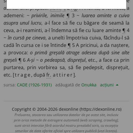
sine:
magnetul atrage fierul; mă simțeam atras ca de
adîncul unei prăpăstii
(VLAH.)
¶
2
Fig.
A încînta, a fermeca, a
ademeni: ~
privirile, inimile
¶
3 ~
luarea aminte
a cuiva
asupra unul lucru
, a-l face să fie cu băgare de seamă la
ceva, a-i reaminti, a-l îndemna să fie cu luare aminte
¶
4
~
în cursă pe cineva
, a unelti împotriva cuiva, făcîndu-l să
cadă în cursa ce i se întinde
¶
5 A pricinui, a da naștere,
a provoca:
o primă greșală atrage adesea după sine alte
greșeli
¶
6
A-și ~ o pedeapsă, disprețul
, etc., a face ca prin
purtarea, prin vorbirea sa, să fie pedepsit, disprețuit,
etc. [
trage
, după
fr.
attirer
].
sursa:
CADE (1926-1931)
adăugată de
Onukka
acțiuni
Copyright © 2004-2026 dexonline (https://dexonline.ro)
Preluarea, stocarea sau utilizarea datelor de pe acest site, inclusiv
prin orice metode de extragere automată (web scraping, crawling),
sunt strict interzise fără acordul nostru prealabil scris, cu excepția
seturilor de date oferite oficial spre utilizare publică (vezi licența).