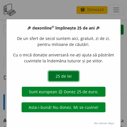
Donează
savings
®
®
🎉 dexonline
împlinește 25 de ani 🎉
caută
clear
search
De un sfert de secol suntem aici, gratuit, zi de zi,
opțiuni
pentru milioane de căutări.
Cu o mică donație aniversară ne-ați ajuta să păstrăm
cuvintele la îndemâna tuturor și pe viitor.
pronunție
(50)
volume_up
definiții (1)
Definiția cu ID-ul 1334551:
Explicative DEX
ATR
A
GE
(
atrag,
perf.
atrăsei,
part.
atras
)
vb.
tr.
1 A trage la
Am donat deja.