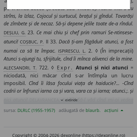
acum
)
1.
În momentul acela (despre care este vorba),
pe vremea aceea (trecută sau viitoare).
Atunci întîi s-au
strîns, la Izlaz, Cojocul și surtucul, brațul și gîndul. Tovarăși
de zîmbete și de necaz. Să-și depene jelile toate
de-a rîndul.
DEȘLIU, G.
23.
Ce mai chiu și chef prin ramuri Se-ntinsese-
COȘBUC, P.
atunci!
II 33.
Dacă ți-am făgăduit atunci, a fost
ISPIRESCU, L.
numai ca să te împac.
2. ◊ (În imprecații)
Atunci s-ajungi tu, sfrijitule, cînd îi mînca alivenci de la mine.
ALECSANDRI, T.
722. ◊
Expr.
Atunci și nici atunci
=
niciodată, nici măcar cînd s-ar întîmpla un lucru
imposibil.
Cînd îi lăsa focului viața de haiducie?...
-Cînd
codrii or înfrunzi iarna ca și vara, vara ca și iarna; atunci.;.
și
DELAVRANCEA, S.
nici atunci!
177.
Să-l văd cînd mi-oi vedea
extinde
expand_more
CREANGĂ, P.
ceafa; atunci și nici atunci.
227.
2.
Într -un
sursa:
DLRLC (1955-1957)
adăugată de
blaurb.
acțiuni
moment concomitent cu o acțiune sau urmînd imediat
după aceasta.
Atunci s-a arătat ce poate Lopata cununată
DEȘLIU, G.
cu condeiul.
24.
Să se adune la ospăț domnesc
Copyright © 2004-2026 dexonline (https://dexonline.ro)