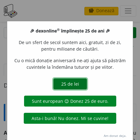
Donează
savings
®
®
🎉 dexonline
împlinește 25 de ani 🎉
caută
clear
search
De un sfert de secol suntem aici, gratuit, zi de zi,
opțiuni
pentru milioane de căutări.
Cu o mică donație aniversară ne-ați ajuta să păstrăm
cuvintele la îndemâna tuturor și pe viitor.
pronunție
(50)
volume_up
definiții (1)
Definiția cu ID-ul 902219:
Explicative DEX
AT
U
NCI
adv.
I.
(Cu sens temporal; în opoziție cu
Am donat deja.