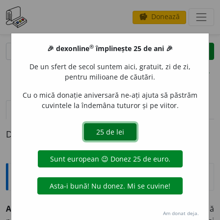
Donează
savings
®
®
🎉 dexonline
împlinește 25 de ani 🎉
caută
clear
search
De un sfert de secol suntem aici, gratuit, zi de zi,
opțiuni
pentru milioane de căutări.
Cu o mică donație aniversară ne-ați ajuta să păstrăm
cuvintele la îndemâna tuturor și pe viitor.
pronunție
(50)
volume_up
definiții (1)
Definiția cu ID-ul 450372:
Explicative DEX
AUG
U
R
I.
s. m.
preot roman despre care se credea că
Am donat deja.