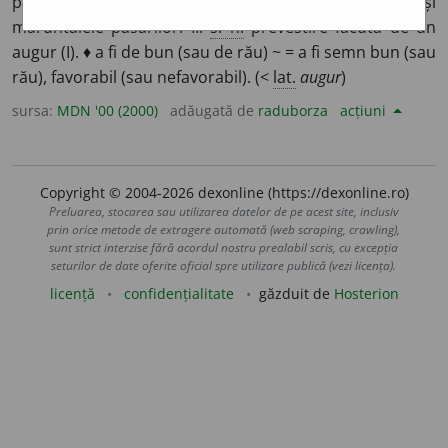
poate prevesti viitorul după zborul, cântecul și
măruntaiele păsărilor. II.
s. n.
prevestire făcută de un
augur (I). ♦ a fi de bun (sau de rău) ~ = a fi semn bun (sau
rău), favorabil (sau nefavorabil). (<
lat.
augur
)
sursa:
MDN '00 (2000)
adăugată de
raduborza
acțiuni
Copyright © 2004-2026 dexonline (https://dexonline.ro)
Preluarea, stocarea sau utilizarea datelor de pe acest site, inclusiv
prin orice metode de extragere automată (web scraping, crawling),
sunt strict interzise fără acordul nostru prealabil scris, cu excepția
seturilor de date oferite oficial spre utilizare publică (vezi licența).
licență
confidențialitate
găzduit de
Hosterion