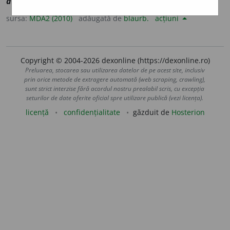
auto
-
+
domina
] A se domina pe sine însuși.
sursa:
MDA2 (2010)
adăugată de
blaurb.
acțiuni
Copyright © 2004-2026 dexonline (https://dexonline.ro)
Preluarea, stocarea sau utilizarea datelor de pe acest site, inclusiv
prin orice metode de extragere automată (web scraping, crawling),
sunt strict interzise fără acordul nostru prealabil scris, cu excepția
seturilor de date oferite oficial spre utilizare publică (vezi licența).
licență
confidențialitate
găzduit de
Hosterion