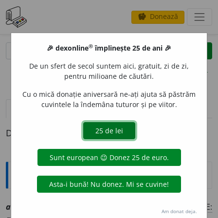
Donează
savings
®
®
🎉 dexonline
împlinește 25 de ani 🎉
caută
clear
search
De un sfert de secol suntem aici, gratuit, zi de zi,
opțiuni
pentru milioane de căutări.
Cu o mică donație aniversară ne-ați ajuta să păstrăm
cuvintele la îndemâna tuturor și pe viitor.
definiții (1)
Definiția cu ID-ul 1022735:
Explicative DEX
3
autodomin
a
vr
[
At:
DN
/
P:
a-u~
/
Pzi:
autod
o
min
/
E:
Am donat deja.
1