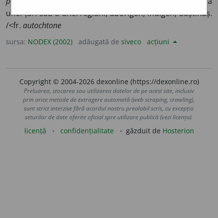
popoare etc.
) Care face parte din populația originară a
unei țări sau a unei regiuni; aborigen; indigen; băștinaș.
/<fr.
autochtone
sursa:
NODEX (2002)
adăugată de
siveco
acțiuni
Copyright © 2004-2026 dexonline (https://dexonline.ro)
Preluarea, stocarea sau utilizarea datelor de pe acest site, inclusiv
prin orice metode de extragere automată (web scraping, crawling),
sunt strict interzise fără acordul nostru prealabil scris, cu excepția
seturilor de date oferite oficial spre utilizare publică (vezi licența).
licență
confidențialitate
găzduit de
Hosterion