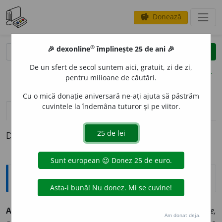
Donează
savings
®
®
🎉 dexonline
împlinește 25 de ani 🎉
caută
clear
search
De un sfert de secol suntem aici, gratuit, zi de zi,
opțiuni
pentru milioane de căutări.
Cu o mică donație aniversară ne-ați ajuta să păstrăm
cuvintele la îndemâna tuturor și pe viitor.
pronunție
(40)
volume_up
definiții (1)
Definiția cu ID-ul 324239:
Explicative DEX
AUTOHT
O
N ~ă (~i, ~e)
și substantival
(
despre persoane,
Am donat deja.