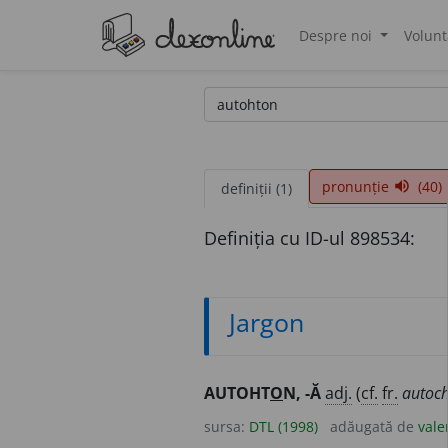
Despre noi
Volunt
®
pronunție
(40)
volume_up
definiții (1)
Definiția cu ID-ul 898534:
Jargon
AUTOHT
O
N, -Ă
adj.
(
cf.
fr.
autoch
sursa:
DTL (1998)
adăugată de
vale