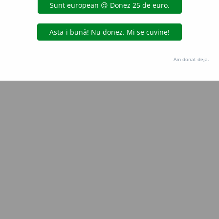
Copyright © 2004-2026 dexonline (https://dexonline.ro)
area datelor de pe acest site, inclusiv prin orice metode de extragere automată (web s
dul nostru prealabil scris, cu excepția seturilor de date oferite oficial spre utilizare pub
Am donat deja.
licență
confidențialitate
găzduit de
Hosterion