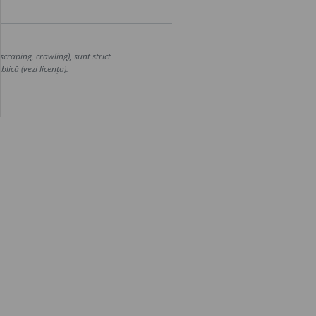
craping, crawling), sunt strict
lică (vezi licența).