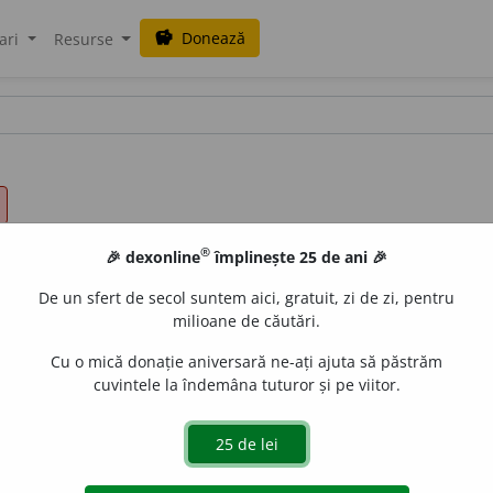
Donează
savings
ari
Resurse
®
🎉 dexonline
împlinește 25 de ani 🎉
De un sfert de secol suntem aici, gratuit, zi de zi, pentru
milioane de căutări.
Cu o mică donație aniversară ne-ați ajuta să păstrăm
cuvintele la îndemâna tuturor și pe viitor.
tone,
it.
autoctono
<
gr.
autos
– însuși,
chton
– pământ, țară):
riu
acțiuni