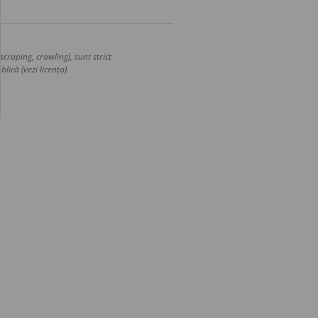
craping, crawling), sunt strict
lică (vezi licența).