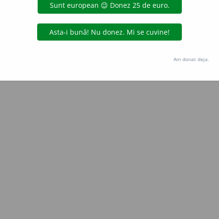
Copyright © 2004-2026 dexonline (https://dexonline.ro)
area datelor de pe acest site, inclusiv prin orice metode de extragere automată (web s
dul nostru prealabil scris, cu excepția seturilor de date oferite oficial spre utilizare pub
Am donat deja.
licență
confidențialitate
găzduit de
Hosterion