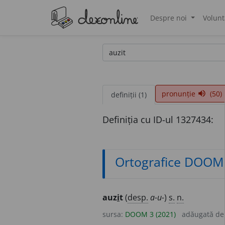
Despre noi
Volunt
®
pronunție
(50)
volume_up
definiții (1)
Definiția cu ID-ul 1327434:
Ortografice DOOM
auz
i
t
(
desp.
a-u-
)
s.
n.
sursa:
DOOM 3 (2021)
adăugată d