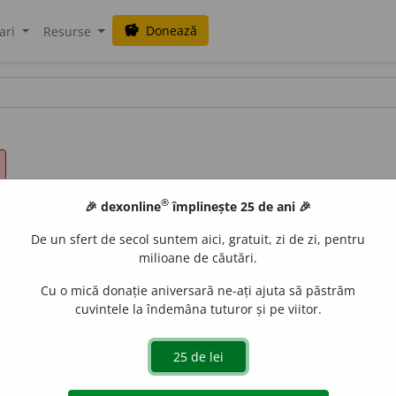
Donează
savings
ari
Resurse
®
🎉 dexonline
împlinește 25 de ani 🎉
De un sfert de secol suntem aici, gratuit, zi de zi, pentru
milioane de căutări.
Cu o mică donație aniversară ne-ați ajuta să păstrăm
cuvintele la îndemâna tuturor și pe viitor.
e
gall
acțiuni