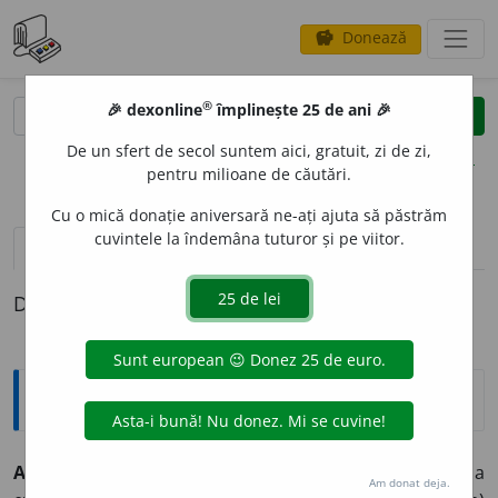
Donează
savings
®
®
🎉 dexonline
împlinește 25 de ani 🎉
caută
clear
search
De un sfert de secol suntem aici, gratuit, zi de zi,
opțiuni
pentru milioane de căutări.
Cu o mică donație aniversară ne-ați ajuta să păstrăm
cuvintele la îndemâna tuturor și pe viitor.
pronunție
(30)
volume_up
definiții (1)
Definiția cu ID-ul 969826:
Sinonime
AVANS
A
vb.
1.
a înainta.
(~ în spațiu.)
2.
a se dezvolta, a
Am donat deja.