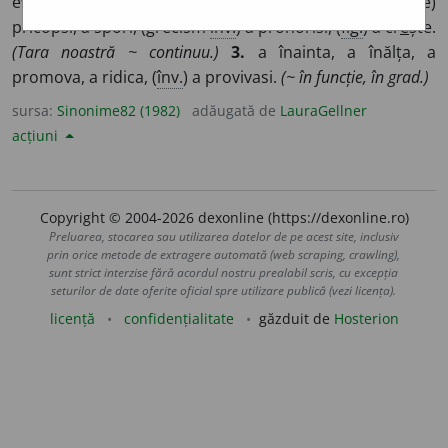
evolua, a înainta, a progresa, a propăși, (
înv.
) a (se)
pricopsi, a spori, (grecism
înv.
) a prohorisi, (
fig.
) a cr
e
ște.
(Tara noastră ~ continuu.)
3.
a înainta, a înălța, a
promova, a ridica, (
înv.
) a provivasi.
(~ în funcție, în grad.)
sursa:
Sinonime82 (1982)
adăugată de
LauraGellner
acțiuni
Copyright © 2004-2026 dexonline (https://dexonline.ro)
Preluarea, stocarea sau utilizarea datelor de pe acest site, inclusiv
prin orice metode de extragere automată (web scraping, crawling),
sunt strict interzise fără acordul nostru prealabil scris, cu excepția
seturilor de date oferite oficial spre utilizare publică (vezi licența).
licență
confidențialitate
găzduit de
Hosterion