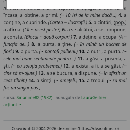
(~ un bun material.)
2.
a deține, a poseda, a purta.
(~
numele de roman.)
3.
a căpăta, a cîștiga, a dobîndi, a
încasa, a obține, a primi.
(~ 10 lei de la mine dacă...)
4.
a
conține, a cuprinde.
(Cartea ~ ilustrații.)
5.
a cîntări, (
pop.
)
a atîrna.
(Cît ~ acest pește?)
6.
a se alcătui, a se compune,
a consta.
(Blocul ~ două corpuri.)
7.
a deține, a ocupa.
(A ~
funcția de...)
8.
a purta, a ține.
(~ în mînă un buchet de
flori.)
9.
a purta.
(~ pantofi galbeni.)
10.
a nutri, a purta.
(~
cele mai bune sentimente pentru...)
11.
a găsi, a poseda, a
ști.
(~ eu soluția problemei.)
12.
a exista, a fi, a se găsi.
(~
cine să m-ajute.)
13.
a se bucura, a dispune.
(~ în sfîrșit un
ceas tihnit.)
14.
a simți.
(~ amețeli.)
15.
a trebui.
(~ să mai
fac un singur pas.)
sursa:
Sinonime82 (1982)
adăugată de
LauraGellner
acțiuni
Copyright © 2004-2026 dexonline (https://dexonline.ro)