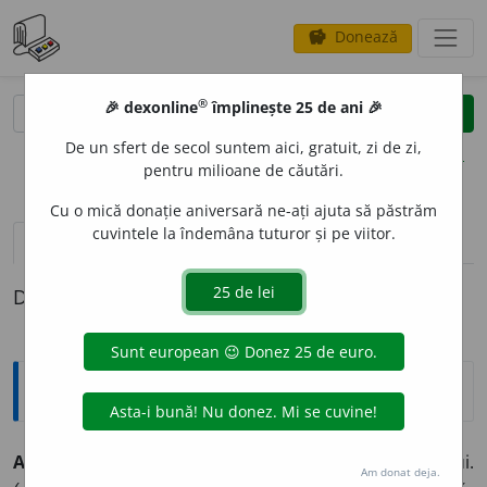
Donează
savings
®
®
🎉 dexonline
împlinește 25 de ani 🎉
caută
clear
search
De un sfert de secol suntem aici, gratuit, zi de zi,
opțiuni
pentru milioane de căutări.
Cu o mică donație aniversară ne-ați ajuta să păstrăm
cuvintele la îndemâna tuturor și pe viitor.
pronunție
(50)
volume_up
definiții (1)
Definiția cu ID-ul 969850:
Sinonime
AVE
A
vb.
1.
a deține, a poseda, a stăpîni, (
înv.
) a posesui.
Am donat deja.