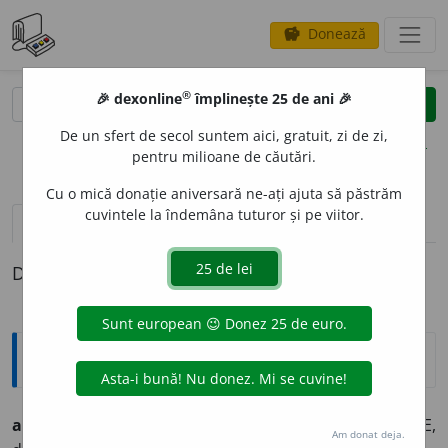
Donează
savings
®
®
🎉 dexonline
împlinește 25 de ani 🎉
caută
clear
search
De un sfert de secol suntem aici, gratuit, zi de zi,
opțiuni
pentru milioane de căutări.
Cu o mică donație aniversară ne-ați ajuta să păstrăm
cuvintele la îndemâna tuturor și pe viitor.
pronunție
(50)
volume_up
definiții (1)
Definiția cu ID-ul 786351:
Explicative DEX
avere
f. mult-puțin cât are cineva, stare. [Lat. HABERE,
Am donat deja.