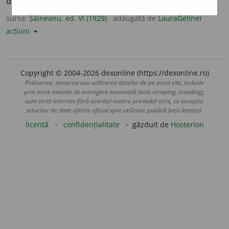
devenit substantiv verbal].
sursa:
Șăineanu, ed. VI (1929)
adăugată de
LauraGellner
acțiuni
Copyright © 2004-2026 dexonline (https://dexonline.ro)
Preluarea, stocarea sau utilizarea datelor de pe acest site, inclusiv
prin orice metode de extragere automată (web scraping, crawling),
sunt strict interzise fără acordul nostru prealabil scris, cu excepția
seturilor de date oferite oficial spre utilizare publică (vezi licența).
licență
confidențialitate
găzduit de
Hosterion