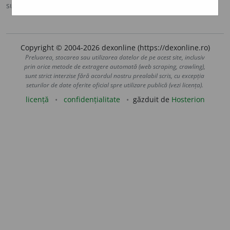
sursa:
DOOM 2 (2005)
adăugată de
raduborza
acțiuni
Copyright © 2004-2026 dexonline (https://dexonline.ro)
Preluarea, stocarea sau utilizarea datelor de pe acest site, inclusiv
prin orice metode de extragere automată (web scraping, crawling),
sunt strict interzise fără acordul nostru prealabil scris, cu excepția
seturilor de date oferite oficial spre utilizare publică (vezi licența).
licență
confidențialitate
găzduit de
Hosterion