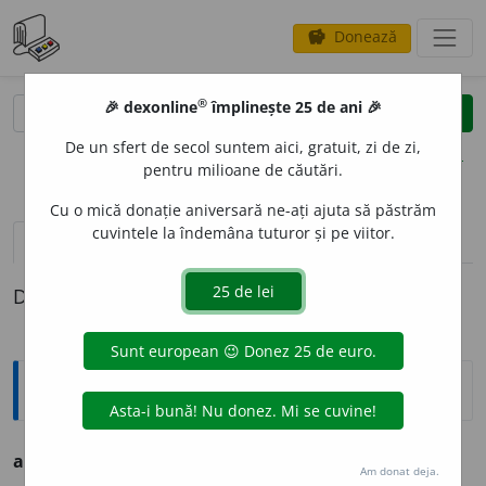
Donează
savings
®
®
🎉 dexonline
împlinește 25 de ani 🎉
caută
clear
search
De un sfert de secol suntem aici, gratuit, zi de zi,
opțiuni
pentru milioane de căutări.
Cu o mică donație aniversară ne-ați ajuta să păstrăm
cuvintele la îndemâna tuturor și pe viitor.
pronunție
(7)
volume_up
definiții (1)
Definiția cu ID-ul 783722:
Ortografice DOOM
avertiz
a
(a ~)
vb.
,
ind.
prez.
3
avertize
a
ză
Am donat deja.