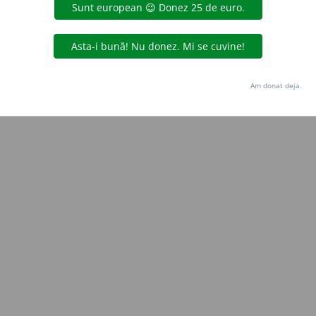
Copyright © 2004-2026 dexonline (https://dexonline.ro)
area datelor de pe acest site, inclusiv prin orice metode de extragere automată (web s
dul nostru prealabil scris, cu excepția seturilor de date oferite oficial spre utilizare pub
Am donat deja.
licență
confidențialitate
găzduit de
Hosterion