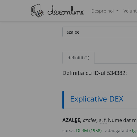
Despre noi
Volunt
®
definiții (1)
Definiția cu ID-ul 534382:
Explicative DEX
AZAL
E
E,
azalee,
s. f.
Nume dat mai 
sursa:
DLRM (1958)
adăugată de
lg