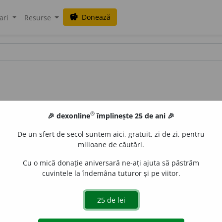
Donează
savings
ari
Resurse
®
🎉 dexonline
împlinește 25 de ani 🎉
De un sfert de secol suntem aici, gratuit, zi de zi, pentru
milioane de căutări.
Cu o mică donație aniversară ne-ați ajuta să păstrăm
cuvintele la îndemâna tuturor și pe viitor.
multor arbuști ornamentali exotici cu flori roșii, roz sau a
all
acțiuni