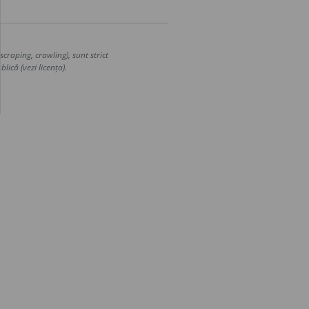
craping, crawling), sunt strict
lică (vezi licența).