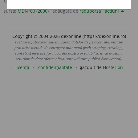
din lapte degresat, pentru sugari. (<fr.
babeurre
)
sursa:
MDN '00 (2000)
adăugată de
raduborza
acțiuni
Copyright © 2004-2026 dexonline (https://dexonline.ro)
Preluarea, stocarea sau utilizarea datelor de pe acest site, inclusiv
prin orice metode de extragere automată (web scraping, crawling),
sunt strict interzise fără acordul nostru prealabil scris, cu excepția
seturilor de date oferite oficial spre utilizare publică (vezi licența).
licență
confidențialitate
găzduit de
Hosterion