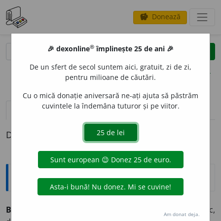
Donează
savings
®
®
🎉 dexonline
împlinește 25 de ani 🎉
caută
clear
search
De un sfert de secol suntem aici, gratuit, zi de zi,
opțiuni
pentru milioane de căutări.
Cu o mică donație aniversară ne-ați ajuta să păstrăm
cuvintele la îndemâna tuturor și pe viitor.
definiții (1)
Definiția cu ID-ul 387601:
Explicative DEX
BABEURRE
(Pr.:
-bör
)
s. n.
preparat alimentar dietetic,
Am donat deja.