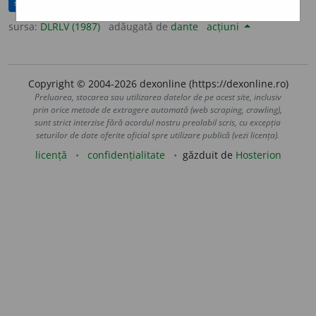
substantiv neutru
sursa:
DLRLV (1987)
adăugată de
dante
acțiuni
Copyright © 2004-2026 dexonline (https://dexonline.ro)
Preluarea, stocarea sau utilizarea datelor de pe acest site, inclusiv
prin orice metode de extragere automată (web scraping, crawling),
sunt strict interzise fără acordul nostru prealabil scris, cu excepția
seturilor de date oferite oficial spre utilizare publică (vezi licența).
licență
confidențialitate
găzduit de
Hosterion