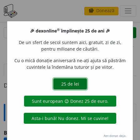
Donează
savings
®
®
🎉 dexonline
împlinește 25 de ani 🎉
caută
clear
search
De un sfert de secol suntem aici, gratuit, zi de zi,
opțiuni
pentru milioane de căutări.
Cu o mică donație aniversară ne-ați ajuta să păstrăm
cuvintele la îndemâna tuturor și pe viitor.
definiții (1)
Definiția cu ID-ul 1132422:
Arhaisme și regionalisme
BALTAC
s.n.
v.
baltag
.
Am donat deja.