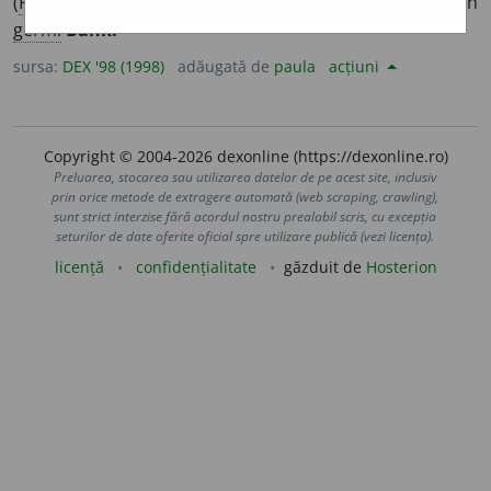
(
Fam.
) Scurtă anecdotă glumeață;
p. ext.
minciună. – Din
germ.
Bank.
sursa:
DEX '98 (1998)
adăugată de
paula
acțiuni
Copyright © 2004-2026 dexonline (https://dexonline.ro)
Preluarea, stocarea sau utilizarea datelor de pe acest site, inclusiv
prin orice metode de extragere automată (web scraping, crawling),
sunt strict interzise fără acordul nostru prealabil scris, cu excepția
seturilor de date oferite oficial spre utilizare publică (vezi licența).
licență
confidențialitate
găzduit de
Hosterion