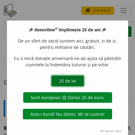
Donează
savings
®
®
🎉 dexonline
împlinește 25 de ani 🎉
caută
clear
search
De un sfert de secol suntem aici, gratuit, zi de zi,
opțiuni
pentru milioane de căutări.
Cu o mică donație aniversară ne-ați ajuta să păstrăm
cuvintele la îndemâna tuturor și pe viitor.
pronunție
(50)
volume_up
definiții (1)
Definiția cu ID-ul 3252:
Explicative DEX
2
BANC
,
bancuri,
s. n.
1.
Numele unui joc de cărți.
2.
Am donat deja.