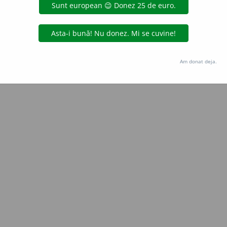
Copyright © 2004-2026 dexonline (https://dexonline.ro)
area datelor de pe acest site, inclusiv prin orice metode de extragere automată (web s
dul nostru prealabil scris, cu excepția seturilor de date oferite oficial spre utilizare pub
Am donat deja.
licență
confidențialitate
găzduit de
Hosterion