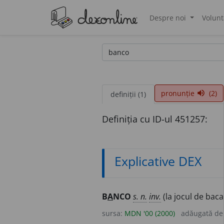
Despre noi
Volunt
®
pronunție
(2)
volume_up
definiții (1)
Definiția cu ID-ul 451257:
Explicative DEX
B
A
NCO
s. n.
inv.
(la jocul de baca
sursa:
MDN '00 (2000)
adăugată d