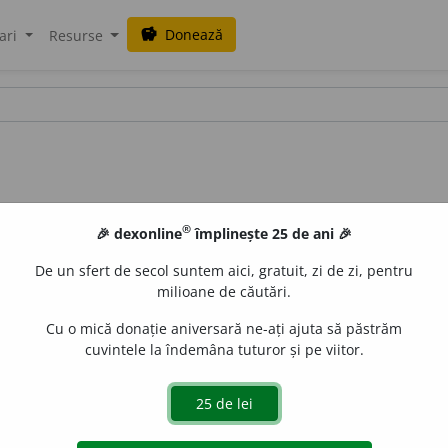
Donează
savings
ari
Resurse
®
🎉 dexonline
împlinește 25 de ani 🎉
De un sfert de secol suntem aici, gratuit, zi de zi, pentru
milioane de căutări.
Cu o mică donație aniversară ne-ați ajuta să păstrăm
cuvintele la îndemâna tuturor și pe viitor.
ra) totalitatea mizelor depuse de jucători. (<
it.
,
fr.
banco
)
e
raduborza
acțiuni