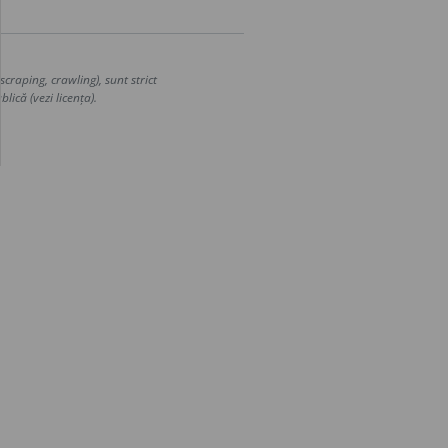
craping, crawling), sunt strict
lică (vezi licența).