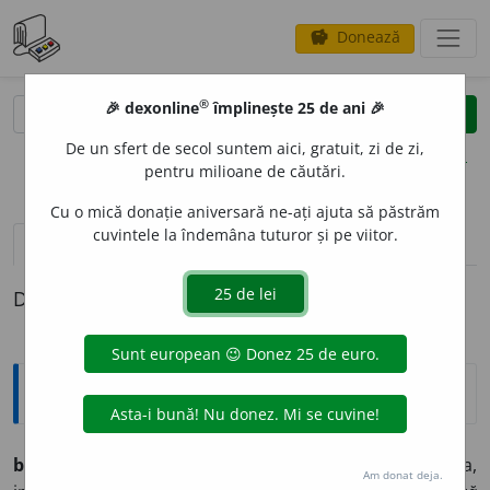
Donează
savings
®
®
🎉 dexonline
împlinește 25 de ani 🎉
caută
clear
search
De un sfert de secol suntem aici, gratuit, zi de zi,
opțiuni
pentru milioane de căutări.
Cu o mică donație aniversară ne-ați ajuta să păstrăm
cuvintele la îndemâna tuturor și pe viitor.
pronunție
(32)
volume_up
definiții (1)
Definiția cu ID-ul 1234043:
Explicative DEX
bará
vb. I tr
.
1
A împiedica, a întrerupe, a opri trecerea,
Am donat deja.