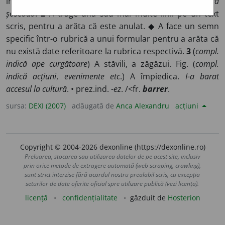
intrarea, circulația (pe un drum).
Troienele barează
șoseaua
.
2
A trage una sau mai multe linii pe un text
scris, pentru a arăta că este anulat. ◆ A face un semn
specific într-o rubrică a unui formular pentru a arăta că
nu există date referitoare la rubrica respectivă.
3
(
compl.
indică ape curgătoare
) A stăvili, a zăgăzui. Fig. (
compl.
indică acțiuni
,
evenimente etc
.) A împiedica.
I-a barat
accesul la cultură
. • prez.ind. -
ez
. /<fr.
barrer
.
sursa:
DEXI (2007)
adăugată de
Anca Alexandru
acțiuni
Copyright © 2004-2026 dexonline (https://dexonline.ro)
Preluarea, stocarea sau utilizarea datelor de pe acest site, inclusiv
prin orice metode de extragere automată (web scraping, crawling),
sunt strict interzise fără acordul nostru prealabil scris, cu excepția
seturilor de date oferite oficial spre utilizare publică (vezi licența).
licență
confidențialitate
găzduit de
Hosterion