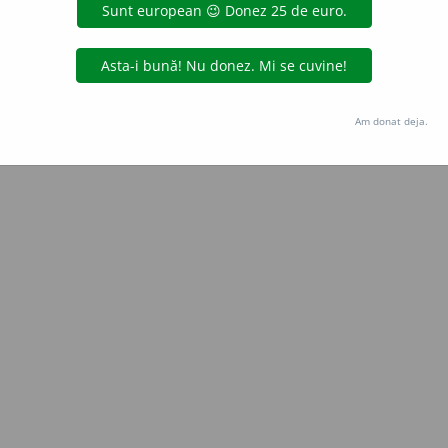
Copyright © 2004-2026 dexonline (https://dexonline.ro)
area datelor de pe acest site, inclusiv prin orice metode de extragere automată (web s
dul nostru prealabil scris, cu excepția seturilor de date oferite oficial spre utilizare pub
Am donat deja.
licență
confidențialitate
găzduit de
Hosterion