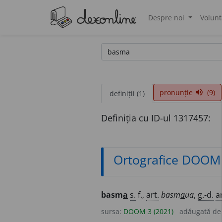
Despre noi
Volunt
®
pronunție
(9)
volume_up
definiții (1)
Definiția cu ID-ul 1317457:
Ortografice DOOM
basm
a
s.
f.
,
art.
basm
a
ua
,
g.-d.
ar
sursa:
DOOM 3 (2021)
adăugată d