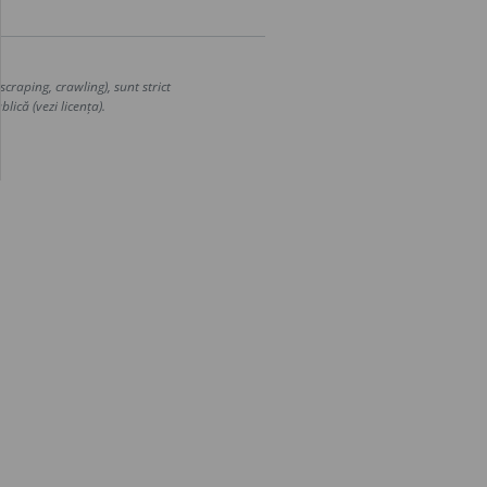
craping, crawling), sunt strict
lică (vezi licența).