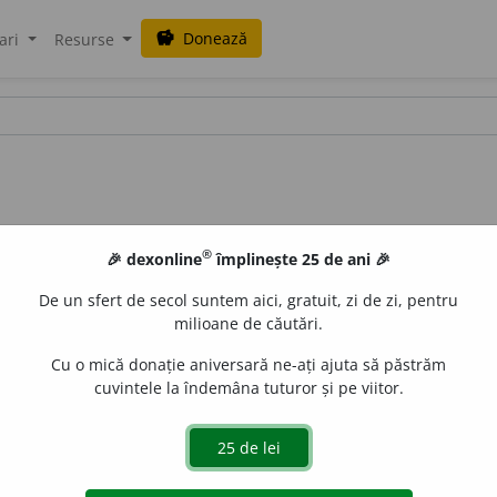
Donează
savings
ari
Resurse
®
🎉 dexonline
împlinește 25 de ani 🎉
De un sfert de secol suntem aici, gratuit, zi de zi, pentru
milioane de căutări.
Cu o mică donație aniversară ne-ați ajuta să păstrăm
cuvintele la îndemâna tuturor și pe viitor.
t.
basm
a
lei
;
pl.
basm
a
le
e
gall
acțiuni