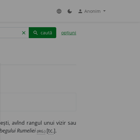
Anonim
language
dark_mode
person
caută
opțiuni
clear
search
ști, avînd rangul unui vizir sau
rbegului Rumeliei
(IRG.)
[
tc.
].