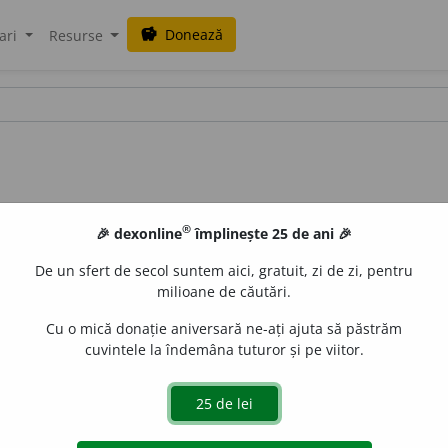
Donează
savings
ari
Resurse
®
🎉 dexonline
împlinește 25 de ani 🎉
De un sfert de secol suntem aici, gratuit, zi de zi, pentru
milioane de căutări.
Cu o mică donație aniversară ne-ați ajuta să păstrăm
cuvintele la îndemâna tuturor și pe viitor.
LERB
E
U
sm.
Guvernator general al unei mari provincii turce
re pre oștile turcești
(N.-COST.)
;
Ștefan sdrobi în 1475 oștile begle