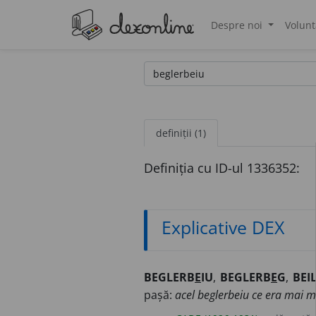
Despre noi
Volunt
®
definiții (1)
Definiția cu ID-ul 1336352:
Explicative DEX
BEGLERB
E
IU
,
BEGLERB
E
G
,
BEI
pașă:
acel beglerbeiu ce era mai ma