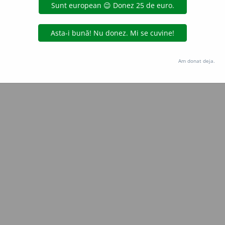
 de
Onukka
acțiuni
Copyright © 2004-2026 dexonline (https://dexonline.ro)
area datelor de pe acest site, inclusiv prin orice metode de extragere automată (web s
Am donat deja.
dul nostru prealabil scris, cu excepția seturilor de date oferite oficial spre utilizare pub
licență
confidențialitate
găzduit de
Hosterion