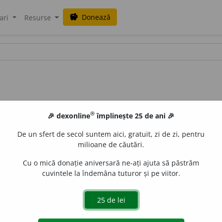
Donează
savings
ari
Resurse
®
🎉 dexonline
împlinește 25 de ani 🎉
De un sfert de secol suntem aici, gratuit, zi de zi, pentru
milioane de căutări.
alisme
Cu o mică donație aniversară ne-ați ajuta să păstrăm
cuvintele la îndemâna tuturor și pe viitor.
ante
acțiuni