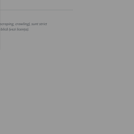
craping, crawling), sunt strict
lică (vezi licența).