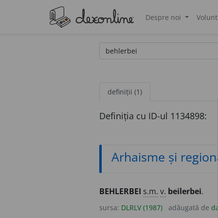
Despre noi
Volunt
®
definiții (1)
Definiția cu ID-ul 1134898:
Arhaisme și region
BEHLERBEI
s.m.
v.
beilerbei
.
sursa:
DLRLV (1987)
adăugată de
d