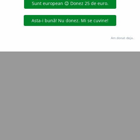
Copyright © 2004-2026 dexonline (https://dexonline.ro)
area datelor de pe acest site, inclusiv prin orice metode de extragere automată (web s
dul nostru prealabil scris, cu excepția seturilor de date oferite oficial spre utilizare pub
Am donat deja.
licență
confidențialitate
găzduit de
Hosterion