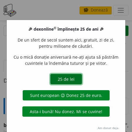
Donează
savings
®
®
🎉 dexonline
împlinește 25 de ani 🎉
caută
clear
search
De un sfert de secol suntem aici, gratuit, zi de zi,
opțiuni
pentru milioane de căutări.
Cu o mică donație aniversară ne-ați ajuta să păstrăm
cuvintele la îndemâna tuturor și pe viitor.
definiții (1)
Definiția cu ID-ul 564117:
Explicative DEX
belésc
v. tr. (d.
pelesc, pĭelesc,
adică „ĭau pelea, jupoĭ”,
Am donat deja.