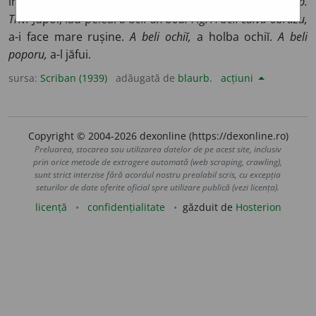
infl. poate de vsl.
bĭeliti,
a bili, a albi. Cp. cu
cojesc
).
Pop.
Triv.
Jupoĭ, ĭaŭ pelea:
a beli un boŭ. Fig. A beli cuĭva obrazu,
a-i face mare rușine.
A beli ochiĭ,
a holba ochiĭ.
A beli
poporu,
a-l jăfui.
sursa:
Scriban (1939)
adăugată de
blaurb.
acțiuni
Copyright © 2004-2026 dexonline (https://dexonline.ro)
Preluarea, stocarea sau utilizarea datelor de pe acest site, inclusiv
prin orice metode de extragere automată (web scraping, crawling),
sunt strict interzise fără acordul nostru prealabil scris, cu excepția
seturilor de date oferite oficial spre utilizare publică (vezi licența).
licență
confidențialitate
găzduit de
Hosterion