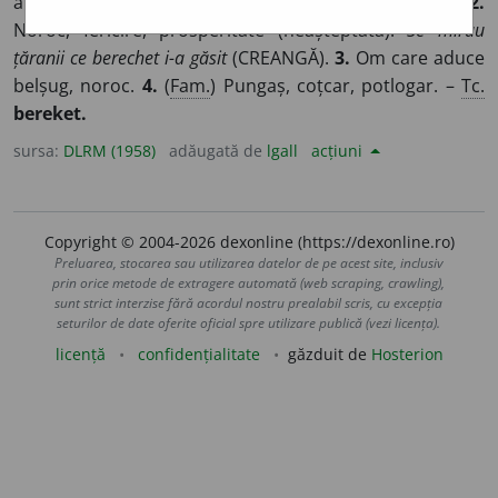
abundență. ♦ (Adverbial) Din belșug, din abundență.
2.
Noroc, fericire, prosperitate (neașteptată).
Se mirau
țăranii ce berechet i-a găsit
(CREANGĂ).
3.
Om care aduce
belșug, noroc.
4.
(
Fam.
) Pungaș, coțcar, potlogar. –
Tc.
bereket.
sursa:
DLRM (1958)
adăugată de
lgall
acțiuni
Copyright © 2004-2026 dexonline (https://dexonline.ro)
Preluarea, stocarea sau utilizarea datelor de pe acest site, inclusiv
prin orice metode de extragere automată (web scraping, crawling),
sunt strict interzise fără acordul nostru prealabil scris, cu excepția
seturilor de date oferite oficial spre utilizare publică (vezi licența).
licență
confidențialitate
găzduit de
Hosterion