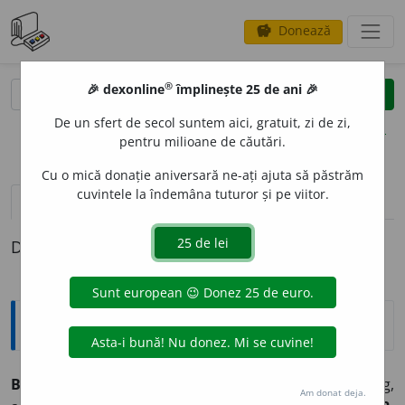
Donează
savings
®
®
🎉 dexonline
împlinește 25 de ani 🎉
caută
clear
search
De un sfert de secol suntem aici, gratuit, zi de zi,
opțiuni
pentru milioane de căutări.
Cu o mică donație aniversară ne-ați ajuta să păstrăm
cuvintele la îndemâna tuturor și pe viitor.
pronunție
(19)
volume_up
definiții (1)
Definiția cu ID-ul 536397:
Explicative DEX
BERECH
E
T, (1, 2)
s. n.
,
(3, 4)
berecheți,
s. m.
1.
Belșug,
Am donat deja.