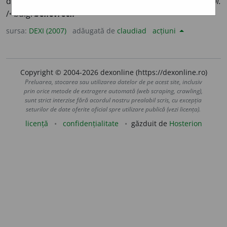
din stofa groasă; ițari. • și
bernev
i
ci, berniv
i
ci s.m. pl.
/<bulg.
benevreci.
sursa:
DEXI (2007)
adăugată de
claudiad
acțiuni
Copyright © 2004-2026 dexonline (https://dexonline.ro)
Preluarea, stocarea sau utilizarea datelor de pe acest site, inclusiv
prin orice metode de extragere automată (web scraping, crawling),
sunt strict interzise fără acordul nostru prealabil scris, cu excepția
seturilor de date oferite oficial spre utilizare publică (vezi licența).
licență
confidențialitate
găzduit de
Hosterion