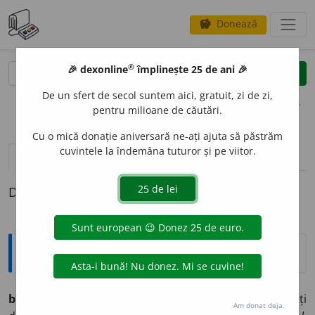
Donează
savings
®
®
🎉 dexonline
împlinește 25 de ani 🎉
caută
clear
search
De un sfert de secol suntem aici, gratuit, zi de zi,
opțiuni
pentru milioane de căutări.
Cu o mică donație aniversară ne-ați ajuta să păstrăm
cuvintele la îndemâna tuturor și pe viitor.
definiții (1)
Definiția cu ID-ul 1263147:
Explicative DEX
bernev
e
ci
s.m. pl. (reg.)
Pantaloni țărănești largi, făcuți
Am donat deja.