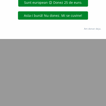
e
gall
acțiuni
Copyright © 2004-2026 dexonline (https://dexonline.ro)
area datelor de pe acest site, inclusiv prin orice metode de extragere automată (web s
Am donat deja.
dul nostru prealabil scris, cu excepția seturilor de date oferite oficial spre utilizare pub
licență
confidențialitate
găzduit de
Hosterion