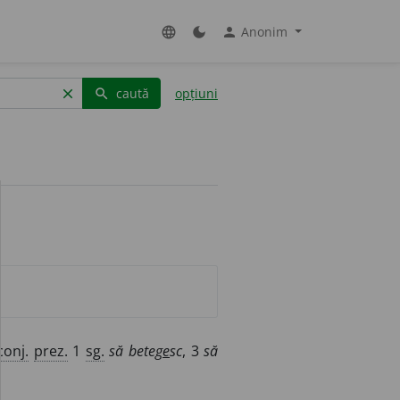
Anonim
language
dark_mode
person
caută
opțiuni
clear
search
conj.
prez.
1
sg.
să beteg
e
sc
, 3
să