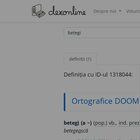
Despre noi
Volunt
®
definiții (1)
Definiția cu ID-ul 1318044:
Ortografice DOOM
beteg
i
(a ~)
(
pop.
)
vb.
,
ind.
prez
betege
a
scă