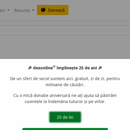
Donează
savings
ari
Resurse
®
🎉 dexonline
împlinește 25 de ani 🎉
De un sfert de secol suntem aici, gratuit, zi de zi, pentru
milioane de căutări.
Cu o mică donație aniversară ne-ați ajuta să păstrăm
cuvintele la îndemâna tuturor și pe viitor.
.
1
sg.
și 3
pl.
beteg
e
sc
, 3
sg.
beteg
e
ște
,
imperf.
1
betege
a
m
;