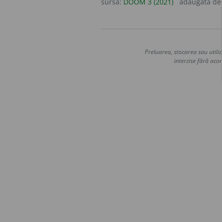
sursa:
DOOM 3 (2021)
adăugată d
Preluarea, stocarea sau utiliz
interzise fără acor