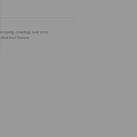
craping, crawling), sunt strict
lică (vezi licența).