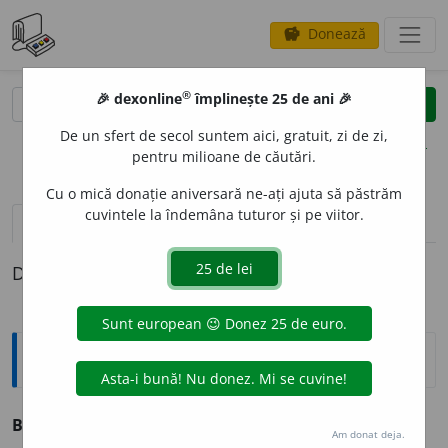
Donează
savings
®
®
🎉 dexonline
împlinește 25 de ani 🎉
caută
clear
search
De un sfert de secol suntem aici, gratuit, zi de zi,
opțiuni
pentru milioane de căutări.
Cu o mică donație aniversară ne-ați ajuta să păstrăm
cuvintele la îndemâna tuturor și pe viitor.
definiții (1)
Definiția cu ID-ul 4119:
Explicative DEX
BETEG
I
vb.
IV
v.
beteji.
Am donat deja.