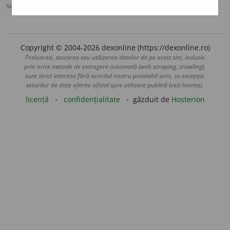
sursa:
DEX '98 (1998)
adăugată de
paula
acțiuni
Copyright © 2004-2026 dexonline (https://dexonline.ro)
Preluarea, stocarea sau utilizarea datelor de pe acest site, inclusiv
prin orice metode de extragere automată (web scraping, crawling),
sunt strict interzise fără acordul nostru prealabil scris, cu excepția
seturilor de date oferite oficial spre utilizare publică (vezi licența).
licență
confidențialitate
găzduit de
Hosterion