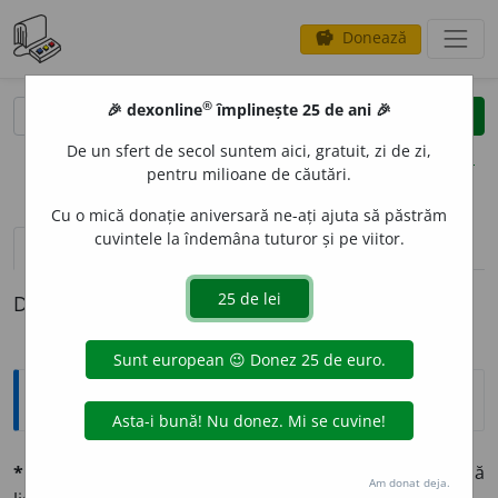
Donează
savings
®
®
🎉 dexonline
împlinește 25 de ani 🎉
caută
clear
search
De un sfert de secol suntem aici, gratuit, zi de zi,
opțiuni
pentru milioane de căutări.
Cu o mică donație aniversară ne-ați ajuta să păstrăm
cuvintele la îndemâna tuturor și pe viitor.
pronunție
(9)
volume_up
definiții (1)
Definiția cu ID-ul 565850:
Explicative DEX
*bilíng, -ă
adj. (lat.
bilinguis.
V.
triling
). Care are doŭă
Am donat deja.