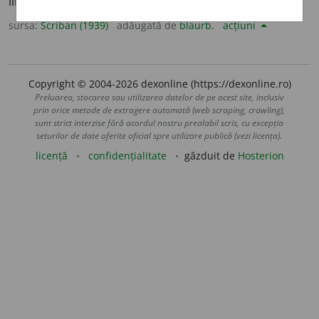
limbĭ. Care știe doŭă limbĭ. Care e scris în doŭă limbĭ.
sursa:
Scriban (1939)
adăugată de
blaurb.
acțiuni
Copyright © 2004-2026 dexonline (https://dexonline.ro)
Preluarea, stocarea sau utilizarea datelor de pe acest site, inclusiv
prin orice metode de extragere automată (web scraping, crawling),
sunt strict interzise fără acordul nostru prealabil scris, cu excepția
seturilor de date oferite oficial spre utilizare publică (vezi licența).
licență
confidențialitate
găzduit de
Hosterion