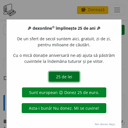
Donează
savings
®
®
🎉 dexonline
împlinește 25 de ani 🎉
caută
clear
search
De un sfert de secol suntem aici, gratuit, zi de zi,
opțiuni
pentru milioane de căutări.
Cu o mică donație aniversară ne-ați ajuta să păstrăm
cuvintele la îndemâna tuturor și pe viitor.
definiții (1)
Definiția cu ID-ul 397106:
Explicative DEX
BIPART
I
T, -Ă
adj.
La care participă două părți. [După
fr.
Am donat deja.