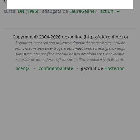
bipartite,
cf.
lat.
bis
– de două ori,
partitus
– împărțit].
sursa:
DN (1986)
adăugată de
LauraGellner
acțiuni
Copyright © 2004-2026 dexonline (https://dexonline.ro)
Preluarea, stocarea sau utilizarea datelor de pe acest site, inclusiv
prin orice metode de extragere automată (web scraping, crawling),
sunt strict interzise fără acordul nostru prealabil scris, cu excepția
seturilor de date oferite oficial spre utilizare publică (vezi licența).
licență
confidențialitate
găzduit de
Hosterion