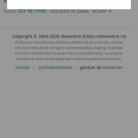
economic.
♦ (
Înv.
) Han
. – Din
scr.
birt.
sursa:
DEX '98 (1998)
adăugată de
paula
acțiuni
Copyright © 2004-2026 dexonline (https://dexonline.ro)
Preluarea, stocarea sau utilizarea datelor de pe acest site, inclusiv
prin orice metode de extragere automată (web scraping, crawling),
sunt strict interzise fără acordul nostru prealabil scris, cu excepția
seturilor de date oferite oficial spre utilizare publică (vezi licența).
licență
confidențialitate
găzduit de
Hosterion