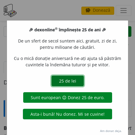
Donează
savings
®
®
🎉 dexonline
împlinește 25 de ani 🎉
caută
clear
search
De un sfert de secol suntem aici, gratuit, zi de zi,
opțiuni
pentru milioane de căutări.
Cu o mică donație aniversară ne-ați ajuta să păstrăm
cuvintele la îndemâna tuturor și pe viitor.
pronunție
(5)
volume_up
definiții (1)
Definiția cu ID-ul 4486:
Explicative DEX
BIRT,
birturi,
s. n.
Restaurant (mic și modest).
Birt
Am donat deja.
2