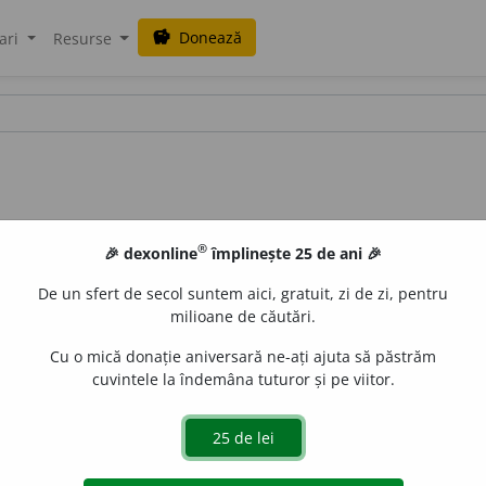
Donează
savings
ari
Resurse
®
🎉 dexonline
împlinește 25 de ani 🎉
De un sfert de secol suntem aici, gratuit, zi de zi, pentru
milioane de căutări.
Cu o mică donație aniversară ne-ați ajuta să păstrăm
cuvintele la îndemâna tuturor și pe viitor.
 de
LauraGellner
acțiuni