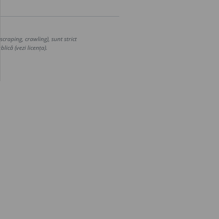
craping, crawling), sunt strict
lică (vezi licența).