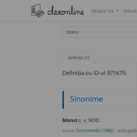
Despre noi
Volunt
®
definiții (1)
Definiția cu ID-ul 971675:
Sinonime
blonci
s.
v.
NOD.
sursa:
Sinonime82 (1982)
adăugată