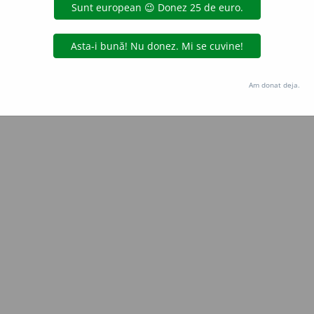
Copyright © 2004-2026 dexonline (https://dexonline.ro)
area datelor de pe acest site, inclusiv prin orice metode de extragere automată (web s
dul nostru prealabil scris, cu excepția seturilor de date oferite oficial spre utilizare pub
Am donat deja.
licență
confidențialitate
găzduit de
Hosterion