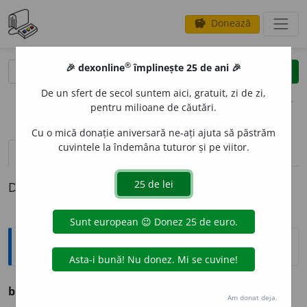
Donează
savings
®
®
🎉 dexonline
împlinește 25 de ani 🎉
caută
clear
search
De un sfert de secol suntem aici, gratuit, zi de zi,
opțiuni
pentru milioane de căutări.
Cu o mică donație aniversară ne-ați ajuta să păstrăm
cuvintele la îndemâna tuturor și pe viitor.
pronunție
(7)
volume_up
definiții (1)
Definiția cu ID-ul 778188:
Ortografice DOOM
blues
(
angl.
) [
pron.
bluz
]
s. n.
,
pl.
bluesuri (blue-suri)
Am donat deja.