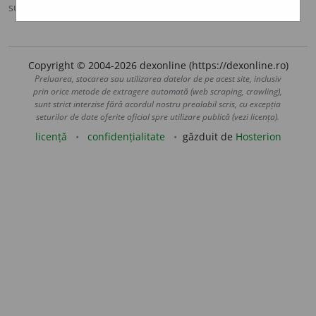
sursa:
DOOM 2 (2005)
adăugată de
raduborza
acțiuni
Copyright © 2004-2026 dexonline (https://dexonline.ro)
Preluarea, stocarea sau utilizarea datelor de pe acest site, inclusiv
prin orice metode de extragere automată (web scraping, crawling),
sunt strict interzise fără acordul nostru prealabil scris, cu excepția
seturilor de date oferite oficial spre utilizare publică (vezi licența).
licență
confidențialitate
găzduit de
Hosterion