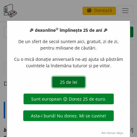
Donează
savings
®
®
🎉 dexonline
împlinește 25 de ani 🎉
caută
clear
search
De un sfert de secol suntem aici, gratuit, zi de zi,
opțiuni
pentru milioane de căutări.
Cu o mică donație aniversară ne-ați ajuta să păstrăm
cuvintele la îndemâna tuturor și pe viitor.
pronunție
(1)
volume_up
definiții (1)
Definiția cu ID-ul 1035236:
Explicative DEX
boboc
e
l
sm
[
At:
COȘBUC, B. 214 /
Pl:
~ei
/
E:
boboc
+
-el
]
Am donat deja.