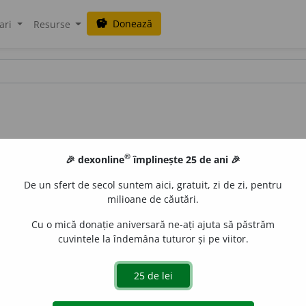
Donează
savings
ari
Resurse
®
🎉 dexonline
împlinește 25 de ani 🎉
De un sfert de secol suntem aici, gratuit, zi de zi, pentru
milioane de căutări.
Cu o mică donație aniversară ne-ați ajuta să păstrăm
cuvintele la îndemâna tuturor și pe viitor.
d.
Monstru fabulos de speriat copiiĭ. În R.S. și
borgodoĭ,
pl. t
blaurb.
acțiuni