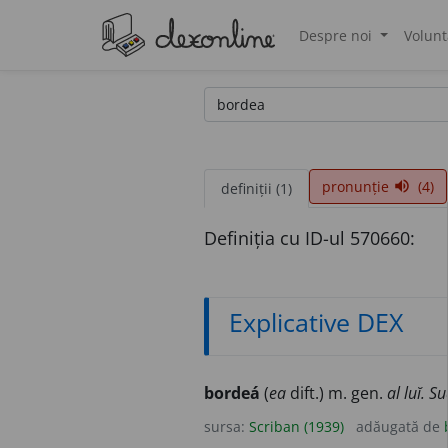
Despre noi
Volunt
®
pronunție
(4)
volume_up
definiții (1)
Definiția cu ID-ul 570660:
Explicative DEX
bordeá
(
ea
dift.) m. gen.
al luĭ.
Su
sursa:
Scriban (1939)
adăugată de