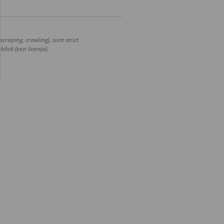
craping, crawling), sunt strict
lică (vezi licența).