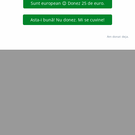
Copyright © 2004-2026 dexonline (https://dexonline.ro)
area datelor de pe acest site, inclusiv prin orice metode de extragere automată (web s
dul nostru prealabil scris, cu excepția seturilor de date oferite oficial spre utilizare pub
Am donat deja.
licență
confidențialitate
găzduit de
Hosterion