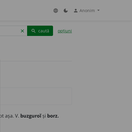
Anonim
language
dark_mode
person
caută
opțiuni
clear
search
ot așa. V.
buzguroĭ
și
borz.