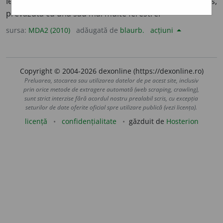
Ieșitură pe fațada unei clădiri, ca un balconaș închis,
prevăzută cu una sau mai multe ferestre.
sursa:
MDA2 (2010)
adăugată de
blaurb.
acțiuni
Copyright © 2004-2026 dexonline (https://dexonline.ro)
Preluarea, stocarea sau utilizarea datelor de pe acest site, inclusiv
prin orice metode de extragere automată (web scraping, crawling),
sunt strict interzise fără acordul nostru prealabil scris, cu excepția
seturilor de date oferite oficial spre utilizare publică (vezi licența).
licență
confidențialitate
găzduit de
Hosterion