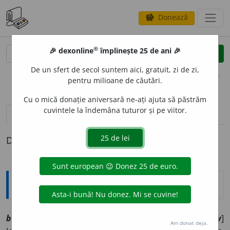
Donează
savings
®
®
🎉 dexonline
împlinește 25 de ani 🎉
caută
clear
search
De un sfert de secol suntem aici, gratuit, zi de zi,
opțiuni
pentru milioane de căutări.
Cu o mică donație aniversară ne-ați ajuta să păstrăm
cuvintele la îndemâna tuturor și pe viitor.
definiții (1)
Definiția cu ID-ul 1038339:
Explicative DEX
2
bovind
o
u
sn
[
At:
DEX
/
Pl:
~ri
/
E:
eg
bow-window
]
Am donat deja.