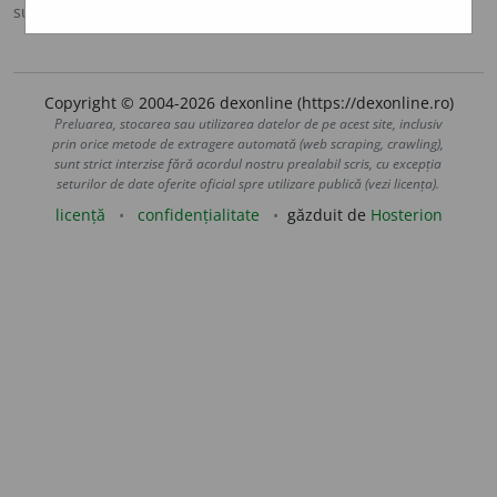
sursa:
DN (1986)
adăugată de
LauraGellner
acțiuni
Copyright © 2004-2026 dexonline (https://dexonline.ro)
Preluarea, stocarea sau utilizarea datelor de pe acest site, inclusiv
prin orice metode de extragere automată (web scraping, crawling),
sunt strict interzise fără acordul nostru prealabil scris, cu excepția
seturilor de date oferite oficial spre utilizare publică (vezi licența).
licență
confidențialitate
găzduit de
Hosterion