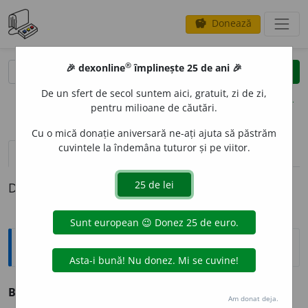
Donează
savings
®
®
🎉 dexonline
împlinește 25 de ani 🎉
caută
clear
search
De un sfert de secol suntem aici, gratuit, zi de zi,
opțiuni
pentru milioane de căutări.
Cu o mică donație aniversară ne-ați ajuta să păstrăm
cuvintele la îndemâna tuturor și pe viitor.
definiții (1)
Definiția cu ID-ul 363946:
Explicative DEX
BOW-WINDOW
s.n.
v.
bovindou.
Am donat deja.