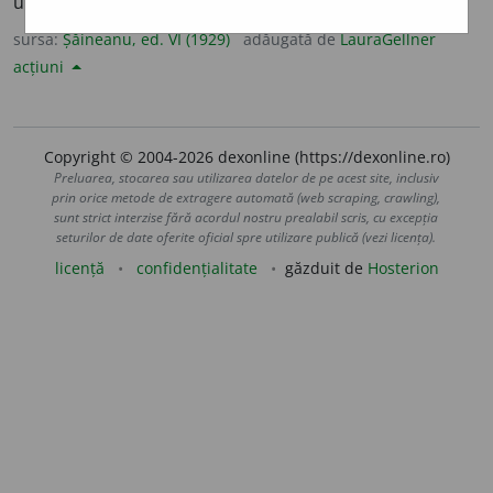
umeri spre a ținea pantaloni (= fr.
bretelles
).
sursa:
Șăineanu, ed. VI (1929)
adăugată de
LauraGellner
acțiuni
Copyright © 2004-2026 dexonline (https://dexonline.ro)
Preluarea, stocarea sau utilizarea datelor de pe acest site, inclusiv
prin orice metode de extragere automată (web scraping, crawling),
sunt strict interzise fără acordul nostru prealabil scris, cu excepția
seturilor de date oferite oficial spre utilizare publică (vezi licența).
licență
confidențialitate
găzduit de
Hosterion