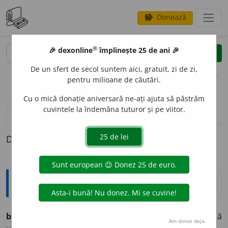
Donează
savings
®
®
🎉 dexonline
împlinește 25 de ani 🎉
caută
clear
search
De un sfert de secol suntem aici, gratuit, zi de zi,
opțiuni
pentru milioane de căutări.
Cu o mică donație aniversară ne-ați ajuta să păstrăm
cuvintele la îndemâna tuturor și pe viitor.
pronunție
(16)
volume_up
definiții (1)
Definiția cu ID-ul 787954:
Explicative DEX
bretele
pl. curele sau benzi elastice, aduse de după
Am donat deja.