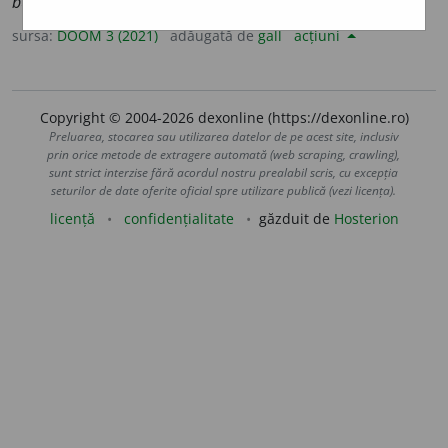
bucv
a
rii
,
art.
bucv
a
riile
(
desp.
-ri-i-
)
sursa:
DOOM 3 (2021)
adăugată de
gall
acțiuni
Copyright © 2004-2026 dexonline (https://dexonline.ro)
Preluarea, stocarea sau utilizarea datelor de pe acest site, inclusiv
prin orice metode de extragere automată (web scraping, crawling),
sunt strict interzise fără acordul nostru prealabil scris, cu excepția
seturilor de date oferite oficial spre utilizare publică (vezi licența).
licență
confidențialitate
găzduit de
Hosterion