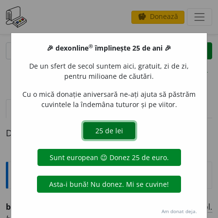
Donează
savings
®
®
🎉 dexonline
împlinește 25 de ani 🎉
caută
clear
search
De un sfert de secol suntem aici, gratuit, zi de zi,
opțiuni
pentru milioane de căutări.
Cu o mică donație aniversară ne-ați ajuta să păstrăm
cuvintele la îndemâna tuturor și pe viitor.
definiții (1)
Definiția cu ID-ul 1319851:
Ortografice DOOM
bucv
a
riu
(
reg.
,
înv.
) [
riu
pron.
rĭu
]
s.
n.
,
art.
bucv
a
riul
;
pl.
Am donat deja.