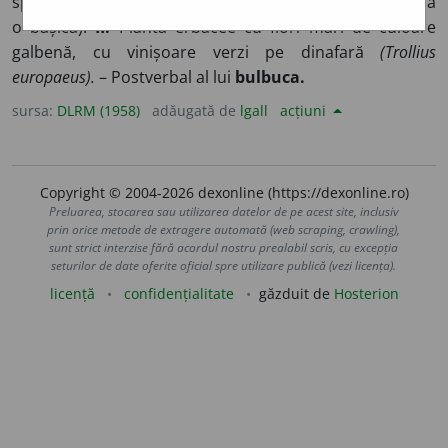
spumă, de aluat (cînd dospește) etc.
2.
Corp rotund (ca
o bășică).
II.
Plantă erbacee cu flori mari de culoare
galbenă, cu vinișoare verzi pe dinafară
(Trollius
europaeus).
– Postverbal al lui
bulbuca.
sursa:
DLRM (1958)
adăugată de
lgall
acțiuni
Copyright © 2004-2026 dexonline (https://dexonline.ro)
Preluarea, stocarea sau utilizarea datelor de pe acest site, inclusiv
prin orice metode de extragere automată (web scraping, crawling),
sunt strict interzise fără acordul nostru prealabil scris, cu excepția
seturilor de date oferite oficial spre utilizare publică (vezi licența).
licență
confidențialitate
găzduit de
Hosterion