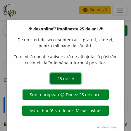
Donează
savings
®
®
🎉 dexonline
împlinește 25 de ani 🎉
caută
clear
search
De un sfert de secol suntem aici, gratuit, zi de zi,
opțiuni
pentru milioane de căutări.
Cu o mică donație aniversară ne-ați ajuta să păstrăm
cuvintele la îndemâna tuturor și pe viitor.
definiții (1)
Definiția cu ID-ul 539357:
Explicative DEX
BULB
U
C,
bulbuci,
s. m.
I. 1.
Bășică de apă, de săpun, de
Am donat deja.