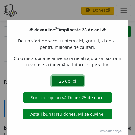
Donează
savings
®
®
🎉 dexonline
împlinește 25 de ani 🎉
caută
clear
search
De un sfert de secol suntem aici, gratuit, zi de zi,
opțiuni
pentru milioane de căutări.
Cu o mică donație aniversară ne-ați ajuta să păstrăm
cuvintele la îndemâna tuturor și pe viitor.
pronunție
(2)
volume_up
definiții (1)
Definiția cu ID-ul 1272098:
Explicative DEX
bulbuc
i
vb. IV. intr. (despre apă)
A face bulbuci; a (se)
Am donat deja.