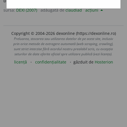
bulbuca. ◊ prez.ind. pers. 3
-ește.
/
bulbuc
+
-i.
sursa:
DEXI (2007)
adăugată de
claudiad
acțiuni
Copyright © 2004-2026 dexonline (https://dexonline.ro)
Preluarea, stocarea sau utilizarea datelor de pe acest site, inclusiv
prin orice metode de extragere automată (web scraping, crawling),
sunt strict interzise fără acordul nostru prealabil scris, cu excepția
seturilor de date oferite oficial spre utilizare publică (vezi licența).
licență
confidențialitate
găzduit de
Hosterion