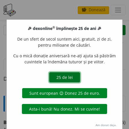
Donează
savings
®
®
🎉 dexonline
împlinește 25 de ani 🎉
caută
clear
search
De un sfert de secol suntem aici, gratuit, zi de zi,
opțiuni
pentru milioane de căutări.
Cu o mică donație aniversară ne-ați ajuta să păstrăm
cuvintele la îndemâna tuturor și pe viitor.
pronunție
(2)
volume_up
definiții (1)
Definiția cu ID-ul 542816:
Explicative DEX
BULBUC
I
,
pers.
3
bulbucește,
vb.
IV.
Intranz.
(Despre apă)
Am donat deja.