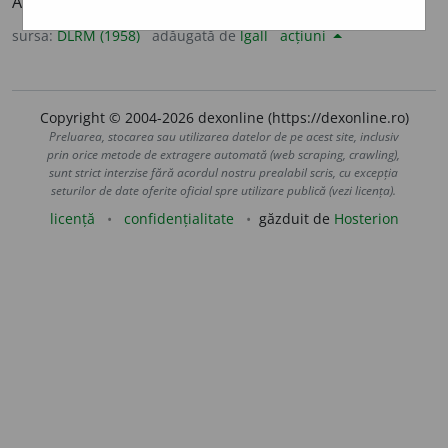
A face bulbuci. – Din
bulbuc.
sursa:
DLRM (1958)
adăugată de
lgall
acțiuni
Copyright © 2004-2026 dexonline (https://dexonline.ro)
Preluarea, stocarea sau utilizarea datelor de pe acest site, inclusiv
prin orice metode de extragere automată (web scraping, crawling),
sunt strict interzise fără acordul nostru prealabil scris, cu excepția
seturilor de date oferite oficial spre utilizare publică (vezi licența).
licență
confidențialitate
găzduit de
Hosterion