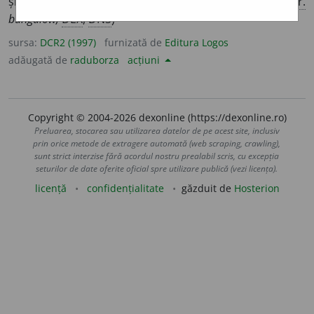
și cu verande
v.
braca
(din
engl.
bungalow;
cf.
fr.
bungalow;
DEX
,
DN3
)
sursa:
DCR2 (1997)
furnizată de
Editura Logos
adăugată de
raduborza
acțiuni
Copyright © 2004-2026 dexonline (https://dexonline.ro)
Preluarea, stocarea sau utilizarea datelor de pe acest site, inclusiv
prin orice metode de extragere automată (web scraping, crawling),
sunt strict interzise fără acordul nostru prealabil scris, cu excepția
seturilor de date oferite oficial spre utilizare publică (vezi licența).
licență
confidențialitate
găzduit de
Hosterion